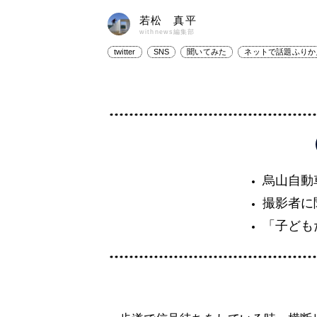
若松 真平
withnews編集部
twitter
SNS
聞いてみた
ネットで話題ふりか
烏山自動
撮影者に
「子ども