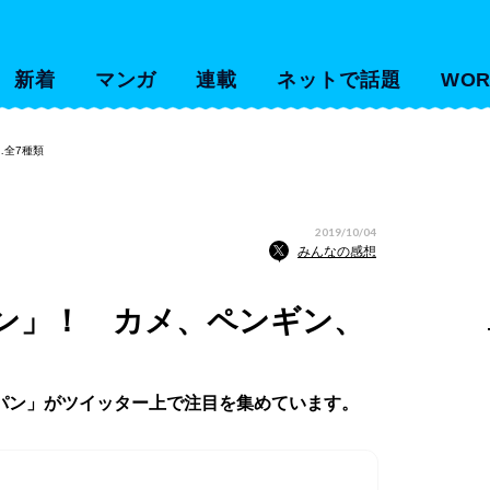
新着
マンガ
連載
ネットで話題
WOR
…全7種類
2019/10/04
みんなの感想
ン」！ カメ、ペンギン、
パン」がツイッター上で注目を集めています。