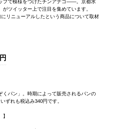
ップで模様をつけたチンアナゴ――。京都水
」がツイッター上で注目を集めています。
年前にリニューアルしたという商品について取材
0円
ぞくパン」。時期によって販売されるパンの
いずれも税込み340円です。
）】