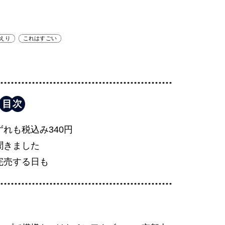
えり
これはすごい
れも税込み340円
聞きました
完売する日も