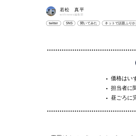
若松 真平
withnews編集部
twitter
SNS
聞いてみた
ネットで話題ふりか
価格はいず
担当者に
昼ごろに