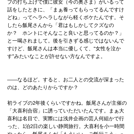
ブの打ち上げで僕に彼女（今の奥さま）がいるって
話をしたときに、「まぁ養ってもらってるんですけ
どね」ってヘラヘラしながら軽くボケたんです。そ
したら飯尾さんから「君はもしかしてクズなの
か？ ホントにそんなこと良いと思ってるのか？」
と一喝されまして。後を引きずる感じではないんで
すけど、飯尾さんは本当に優しくて、“女性を泣か
す”みたいなことが許せない方なんですよ。
――なるほど。すると、お二人との交流が深まった
のは、どのあたりからですか？
初ライブの2年後くらいですかね。飯尾さんが主催の
「大喜利合宿」に誘っていただいたんです。まぁ大
喜利は名目で、実際には浅井企画の芸人何組かで行
った、1泊2日の楽しい静岡旅行。大喜利を小一時間