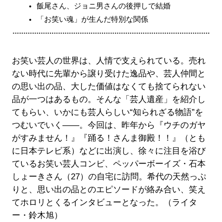
飯尾さん、ジョニ男さんの後押しで結婚
「お笑い魂」が生んだ特別な関係
お笑い芸人の世界は、人情で支えられている。売れ
ない時代に先輩から譲り受けた逸品や、芸人仲間と
の思い出の品、大した価値はなくても捨てられない
品が一つはあるもの。そんな「芸人遺産」を紹介し
てもらい、いかにも芸人らしい“知られざる物語”を
つむいでいく――。今回は、昨年から『ウチのガヤ
がすみません！』『踊る！さんま御殿！！』（とも
に日本テレビ系）などに出演し、徐々に注目を浴び
ているお笑い芸人コンビ、ペッパーボーイズ・石本
しょーきさん（27）の自宅に訪問。希代の天然っぷ
りと、思い出の品とのエピソードが絡み合い、笑え
てホロリとくるインタビューとなった。（ライタ
ー・鈴木旭）