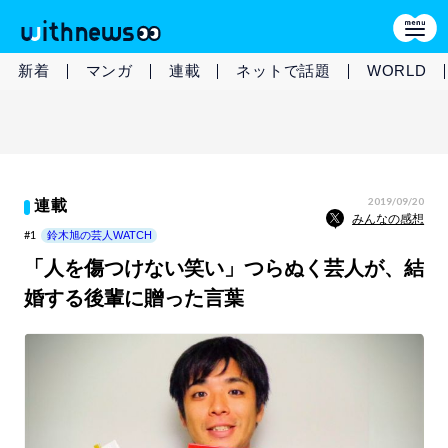
新着
マンガ
連載
ネットで話題
WORLD
2019/09/20
連載
みんなの感想
#1
鈴木旭の芸人WATCH
「人を傷つけない笑い」つらぬく芸人が、結
婚する後輩に贈った言葉