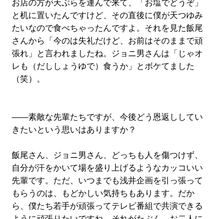
お店の方が天ぷらを運んで来て、「お塩でどうぞ」
と机に置いたんですけど、その直後に僕が天つゆみ
たいなので食べちゃったんですよ。それを見た飯尾
さんから「今のは失礼だけど、お前はそのままで頑
張れ」と言われましたね。ジョニ男さんは「じゃオ
レも（だししょうゆで）食うか」とボケてました
（笑）。
――素敵な先輩たちですが、今後どう恩返ししてい
きたいという思いはありますか？
飯尾さん、ジョニ男さん、どっちも人を傷つけず、
自分が汗をかいて場を盛り上げるようなカッコいい
先輩です。ただ、いつまでも浅井企画を引っ張って
もらうのは、もどかしい気持ちもあります。だか
ら、僕たち若手が頑張ってテレビ番組で共演できる
ように頑張りたいですね。それがたぶん、お二人に