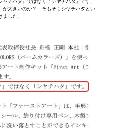
シャチハタ』ではなく『シヤチハタ』です」
」が大きいのか？ そもそもシヤチハタとい
きました。