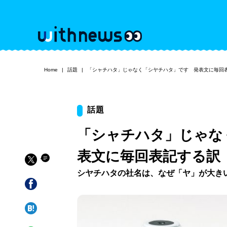
Home
話題
「シャチハタ」じゃなく「シヤチハタ」です 発表文に毎回
話題
「シャチハタ」じゃな
表文に毎回表記する訳
シヤチハタの社名は、なぜ「ヤ」が大き