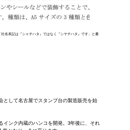
「社名表記は『シャチハタ』ではなく『シヤチハタ』です」と書
商会として名古屋でスタンプ台の製造販売を始
るインク内蔵のハンコを開発。3年後に、それ