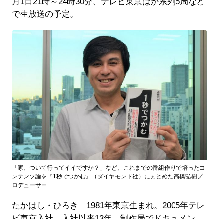
月1日21時～24時30分、テレビ東京ほか系列5局など
で生放送の予定。
「家、ついて行ってイイですか？」など、これまでの番組作りで培ったコ
ンテンツ論を『1秒でつかむ』（ダイヤモンド社）にまとめた高橋弘樹プ
ロデューサー
たかはし・ひろき 1981年東京生まれ。2005年テレ
ビ東京入社。入社以来13年、制作局でドキュメン