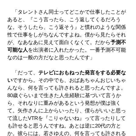
「タレントさん同士ってどこかで仕事したことが
あると、『こう言ったら、こう返してくるだろう
な。そうしたら、こう返そう』と慣れのような関係
性で仕事をしがちなんですよね。僕から見たらそれ
が、なあなあに見えて面白くなくて。だから
予測不
可能な人
を出演者に入れたかった。一番予測不可能
なのは一般の方だなと思ったんです」
「だって、
テレビにおもねった発言をする必要な
い
ですから。その中でも、おばあちゃんおじいちゃ
んなら、何を言っても許されると思ったんですよ。
80歳ぐらいまで生きた人生経験に基づいて言うか
ら、それなりに重みがあるという発想が僕は強く
て。矢作さんに上からいったり、僕らがいいと思っ
て流したVTRを『こりゃないね』って言ったりして
も許せると思うんですね。あとは逆に20代の方と
か。彼らには、若さゆえの、何を言っても許される