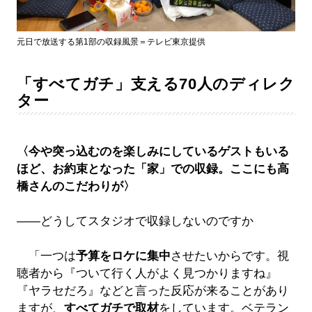
元日で放送する第1部の収録風景＝テレビ東京提供
「すべてガチ」支える70人のディレク
ター
〈今や突っ込むのを楽しみにしているゲストもいる
ほど、お約束となった「家」での収録。ここにも高
橋さんのこだわりが〉
――どうしてスタジオで収録しないのですか
「一つは
予算をロケに集中
させたいからです。視
聴者から『ついて行く人がよく見つかりますね』
『ヤラセだろ』などと言った反応が来ることがあり
ますが、
すべてガチで取材
をしています。ベテラン