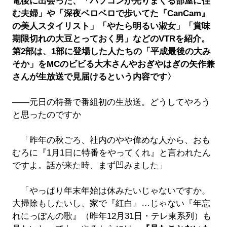
電後に出会った、「パソコンが光りまくる部屋に住
む夫婦」や「深夜ベロベロで歩いてた『CanCam』
の美人スタイリスト」「やたら明るい淑女」「賞味
期限切れの大豆とっておく男」などのVTRを紹介。
第2部は、1部に登場した人たちの「平成最後の大み
そか」をMCのビビる大木さんやおぎやはぎの矢作兼
さんが生放送で見届けるという内容です〉
――元日の特番で番組初の生放送。どうしてやろう
と思ったのですか
「昨年の秋ごろ、社内のやや偉めな人から、おも
むろに『1月1日に特番をやってくれ』と言われたん
ですよ。話が来た時、まず凹みました」
「やっぱり年末年始は休みたいじゃないですか。
大掃除もしたいし、家で『紅白』…じゃない『年忘
れにっぽんの歌』（昨年12月31日・テレ東系列）も