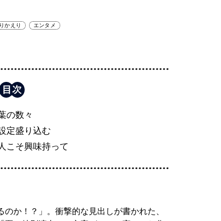
りかえり
エンタメ
葉の数々
設定盛り込む
人こそ興味持って
るのか！？」。衝撃的な見出しが書かれた、