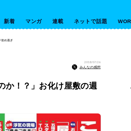
新着
マンガ
連載
ネットで話題
WOR
が攻め過ぎ
2018/07/26
みんなの感想
のか！？」お化け屋敷の週