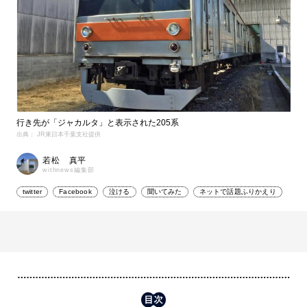
行き先が「ジャカルタ」と表示された205系
出典： JR東日本千葉支社提供
若松 真平
withnews編集部
twitter
Facebook
泣ける
聞いてみた
ネットで話題ふりかえり