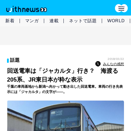
新着
マンガ
連載
ネットで話題
WORLD
2018/03/22
話題
みんなの感想
回送電車は「ジャカルタ」行き？ 海渡る
205系、JR東日本が粋な表示
千葉の車両基地から新潟へ向かって動き出した回送電車。車両の行き先表
示には「ジャカルタ」の文字が――。