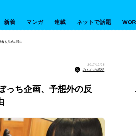
新着
マンガ
連載
ネットで話題
WOR
婚者も共感の理由
2017/12/28
みんなの感想
ぼっち企画、予想外の反
由