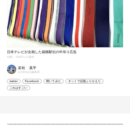
日本テレビが企画した箱根駅伝の中吊り広告
出典： 日本テレビ提供
若松 真平
withnews編集部
twitter
Facebook
聞いてみた
ネットで話題ふりかえり
これはすごい