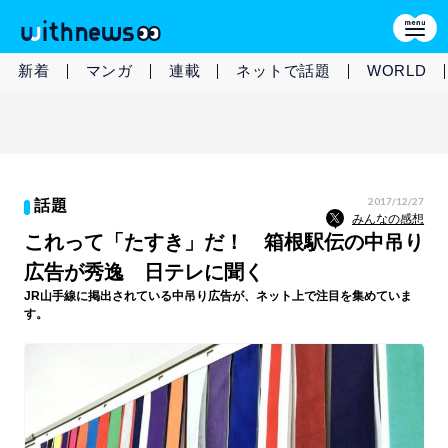
新着
マンガ
連載
ネットで話題
WORLD
2017/12/27
話題
みんなの感想
これって「たすき」だ！ 箱根駅伝の中吊り
広告が秀逸 日テレに聞く
JR山手線に掲出されている中吊り広告が、ネット上で注目を集めていま
す。