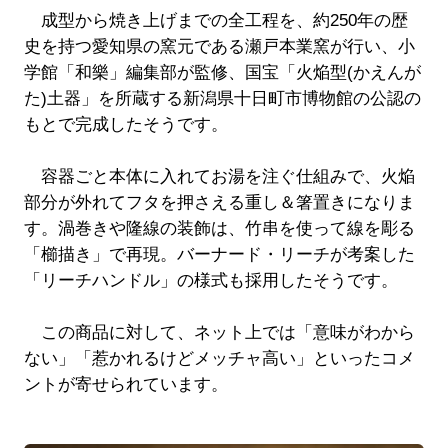
成型から焼き上げまでの全工程を、約250年の歴
史を持つ愛知県の窯元である瀬戸本業窯が行い、小
学館「和樂」編集部が監修、国宝「火焔型(かえんが
た)土器」を所蔵する新潟県十日町市博物館の公認の
もとで完成したそうです。
容器ごと本体に入れてお湯を注ぐ仕組みで、火焔
部分が外れてフタを押さえる重し＆箸置きになりま
す。渦巻きや隆線の装飾は、竹串を使って線を彫る
「櫛描き」で再現。バーナード・リーチが考案した
「リーチハンドル」の様式も採用したそうです。
この商品に対して、ネット上では「意味がわから
ない」「惹かれるけどメッチャ高い」といったコメ
ントが寄せられています。