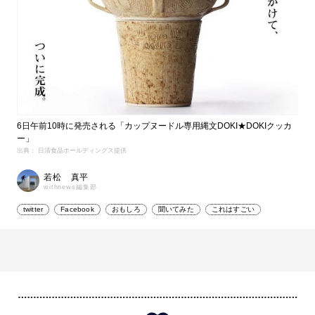
6日午前10時に発売される「カップヌードル専用縄文DOKI★DOKIクッカ
ー」
出典： 日清食品ホールディングス提供
若松 真平
withnews編集部
twitter
Facebook
おもしろ
聞いてみた
これはすごい