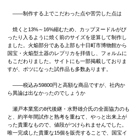
――制作する上でこだわった点や苦労した点は
焼くと13%～16%縮むため、カップヌードルがぴ
ったり入るように焼く前のサイズを逆算して制作し
ました。火焔部分である上部も十日町市博物館から
国宝・火焔型土器のレプリカを拝借し、フォルムに
もこだわりました。サイトにも一部掲載しておりま
すが、ボツになった試作品も多数あります。
――税込み59800円と高額な商品ですが、社内か
ら異論は出なかったのでしょうか
瀬戸本業窯の8代後継・水野雄介氏の全面協力のも
と、約半年間試作と熟考を重ねて、やっと出来上が
った貴重なもので、値段がつけられませんでした。
唯一完成した貴重な15個を販売することで、国宝イ