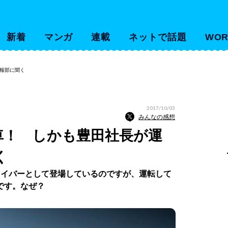
新着
マンガ
連載
ネットで話題
WOR
報部に聞く
2017/10/03
みんなの感想
車！ しかも豊田社長が運
く
ライバーとして登場しているのですが、運転して
です。なぜ？