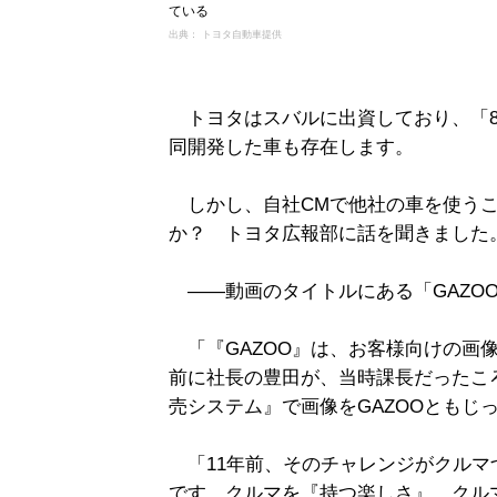
ている
出典： トヨタ自動車提供
トヨタはスバルに出資しており、「8
同開発した車も存在します。
しかし、自社CMで他社の車を使うこ
か？ トヨタ広報部に話を聞きました
――動画のタイトルにある「GAZOO 
「『GAZOO』は、お客様向けの画像
前に社長の豊田が、当時課長だったこ
売システム』で画像をGAZOOともじ
「11年前、そのチャレンジがクルマづく
です。クルマを『持つ楽しさ』、クル