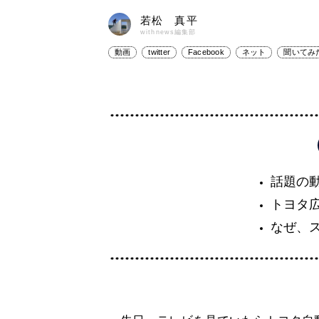
若松 真平
withnews編集部
動画
twitter
Facebook
ネット
聞いてみ
話題の
トヨタ
なぜ、