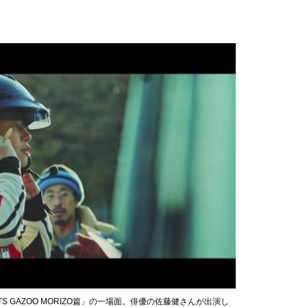
H MEETS GAZOO MORIZO篇」の一場面。俳優の佐藤健さんが出演し