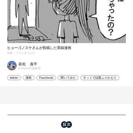
ヒョーゴノスケさんが投稿した実録漫画
出典： ツイッターより
若松 真平
withnews編集部
twitter
漫画
Facebook
聞いてみた
ネットで話題ふりかえり