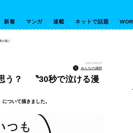
新着
マンガ
連載
ネットで話題
WOR
者が描く
2017/01/27
みんなの感想
思う？ 〝30秒で泣ける漫
」について描きました。