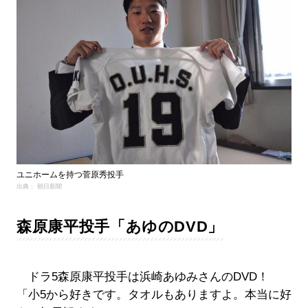
ユニホームを持つ菅原秀投手
出典： 朝日新聞
森原康平投手「あゆのDVD」
ドラ5森原康平投手は浜崎あゆみさんのDVD！
「小5から好きです。タオルもありますよ。本当に好