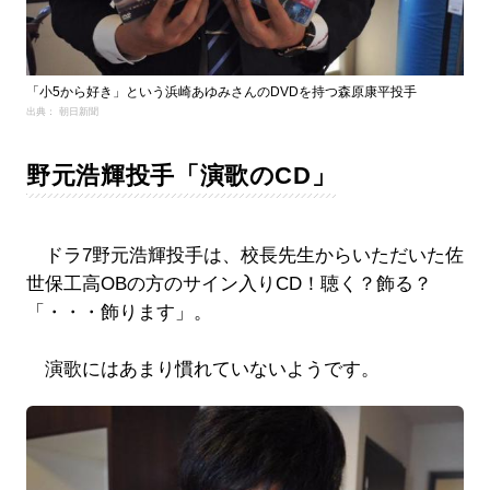
「小5から好き」という浜崎あゆみさんのDVDを持つ森原康平投手
出典： 朝日新聞
野元浩輝投手「演歌のCD」
ドラ7野元浩輝投手は、校長先生からいただいた佐
世保工高OBの方のサイン入りCD！聴く？飾る？
「・・・飾ります」。
演歌にはあまり慣れていないようです。