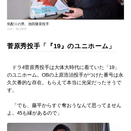
気配りの男、池田隆英投手
出典： 朝日新聞
菅原秀投手「『19』のユニホーム」
ドラ4菅原秀投手は大体大時代に着ていた「19」
のユニホーム。OBの上原浩治投手がつけた番号は永
久欠番的な存在。もらえて本当に光栄だったそうで
す。
「でも、藤平からすぐ奪おうなんて思ってません
よ。45も縁があるので」