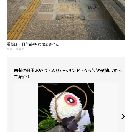
看板は31日午後4時に撤去された
出典： 鳥取県
白菊の目玉おやじ・ぬりかべサンド・ゲゲゲの煮物…すべ
て紹介！