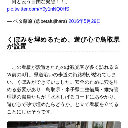
「何と云う自由な発想！！」
pic.twitter.com/Y0y1nNQ0HS
— ベタ藤原 (@betafujihara)
2016年5月29日
くぼみを埋めるため、遊び心で鳥取県
が設置
この看板が設置されたのは観光客が多く訪れるＧ
Ｗ前の4月。県道沿いの歩道の街路樹が枯れてしま
い、くぼみができていました。安全のために穴を埋
める必要があり、鳥取県・米子県土整備局・維持管
理課の職員たちが「水木しげるロードにあやかり、
遊び心で砂で埋めたらどうか」と立て看板を立てる
ことにしたそうです。