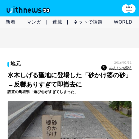
新着
マンガ
連載
ネットで話題
WORLD
2016/05/31
地元
みんなの感想
水木しげる聖地に登場した「砂かけ婆の砂」
→反響ありすぎて即撤去に
設置の鳥取県「遊び心がすぎてしまった」