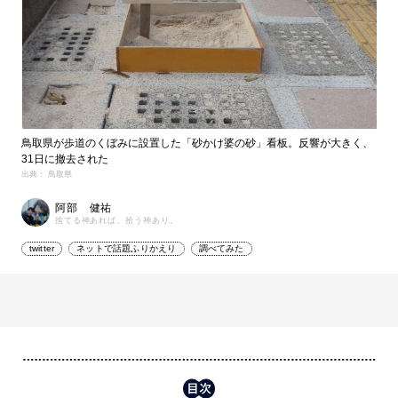
鳥取県が歩道のくぼみに設置した「砂かけ婆の砂」看板。反響が大きく、
31日に撤去された
出典： 鳥取県
阿部 健祐
捨てる神あれば、拾う神あり。
twitter
ネットで話題ふりかえり
調べてみた