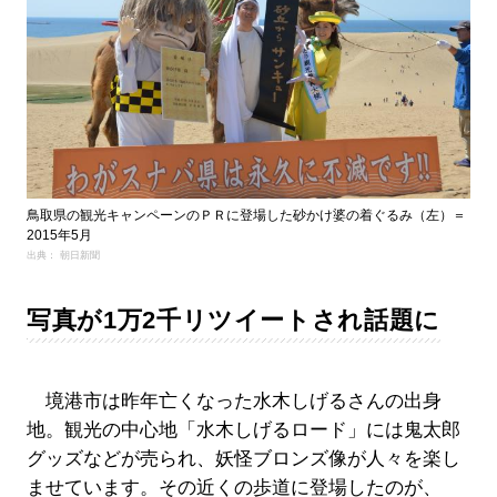
鳥取県の観光キャンペーンのＰＲに登場した砂かけ婆の着ぐるみ（左）＝
2015年5月
出典： 朝日新聞
写真が1万2千リツイートされ話題に
境港市は昨年亡くなった水木しげるさんの出身
地。観光の中心地「水木しげるロード」には鬼太郎
グッズなどが売られ、妖怪ブロンズ像が人々を楽し
ませています。その近くの歩道に登場したのが、