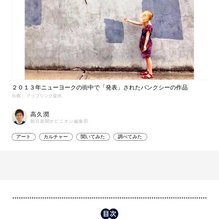
２０１３年ニューヨークの街中で「発表」されたバンクシーの作品
出典： アップリンク提供
高久潤
朝日新聞オピニオン編集部
アート
カルチャー
聞いてみた
調べてみた