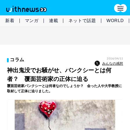
新着
マンガ
連載
ネットで話題
WORLD
2016/04/11
コラム
みんなの感想
神出鬼没でお騒がせ、バンクシーとは何
者？ 覆面芸術家の正体に迫る
覆面芸術家バンクシーとは何者なのでしょうか？ 会った人や大学教授に
取材して正体に迫りました。