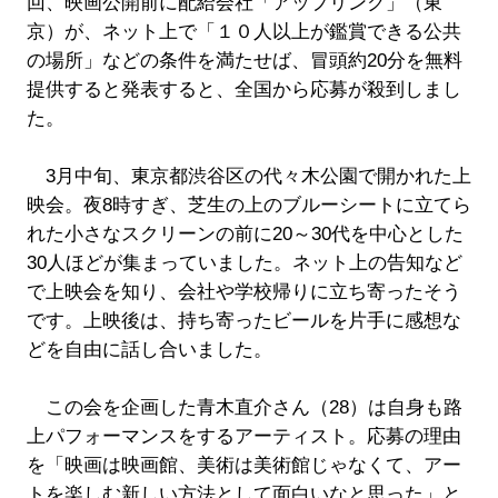
回、映画公開前に配給会社「アップリンク」（東
京）が、ネット上で「１０人以上が鑑賞できる公共
の場所」などの条件を満たせば、冒頭約20分を無料
提供すると発表すると、全国から応募が殺到しまし
た。
3月中旬、東京都渋谷区の代々木公園で開かれた上
映会。夜8時すぎ、芝生の上のブルーシートに立てら
れた小さなスクリーンの前に20～30代を中心とした
30人ほどが集まっていました。ネット上の告知など
で上映会を知り、会社や学校帰りに立ち寄ったそう
です。上映後は、持ち寄ったビールを片手に感想な
どを自由に話し合いました。
この会を企画した青木直介さん（28）は自身も路
上パフォーマンスをするアーティスト。応募の理由
を「映画は映画館、美術は美術館じゃなくて、アー
トを楽しむ新しい方法として面白いなと思った」と