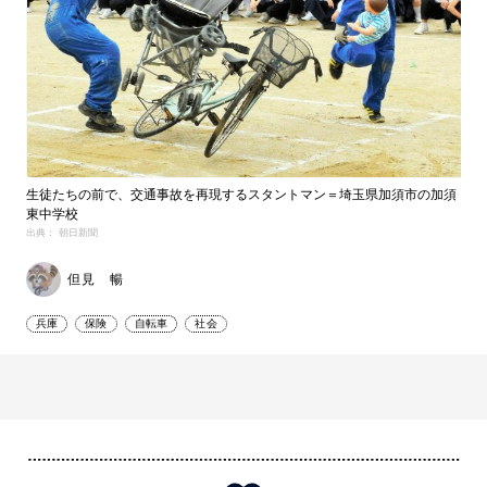
生徒たちの前で、交通事故を再現するスタントマン＝埼玉県加須市の加須
東中学校
出典： 朝日新聞
但見 暢
兵庫
保険
自転車
社会