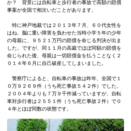
か？ 背景には自転車と歩行者の事故で高額の賠償
事案が全国で相次いだことがあります。
特に神戸地裁では２０１３年７月、６０代女性を
はね、脳に重い障害を負わせた当時小学５年の少年
の母親に、９５２１万円の賠償を命じる判決が出ま
した。ですが、同１１月の高裁でほぼ同額の賠償を
命じられた後、母親は一切賠償金を払うことなく２
０１４年６月に自己破産してしまいました。
警察庁によると、自転車の事故は昨年、全国で１
０万９２６９件（うち死亡事故５４２件）でした。
２００４年よりも７万９千件減っていますが、自転
車対歩行者は２５５１件（うち死亡事故２件）で０
４年とほぼ同数の状態です。