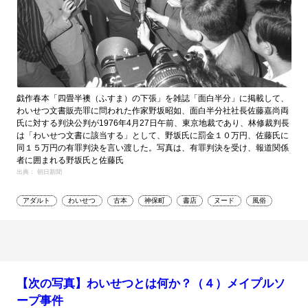
戯作春本「四畳半襖（ふすま）の下張」を雑誌「面白半分」に掲載して、
わいせつ文書販売罪に問われた作家野坂昭如、面白半分社社長佐藤嘉尚両
氏に対する判決公判が1976年4月27日午前、東京地裁であり、林修裁判長
は「わいせつ文書に該当する」として、野坂氏に罰金１０万円、佐藤氏に
同１５万円の有罪判決を言い渡した。写真は、有罪判決を受け、報道関係
者に囲まれる野坂氏と佐藤氏
出典： 朝日新聞
アダルト
わいせつ
古本
神保町
書店
ヌード
風俗
【次の写真】わいせつとは何か？（４）メイプルソ
ープ事件