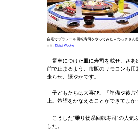
自宅でプラレール回転寿司をやってみた＝わっきさん
出典：
Digital Wackys
電車につけた皿に寿司を載せ、さあ
前で止まるよう、市販のリモコンも用
走らせ、賑やかです。
子どもたちは大喜び。「準備や後片
上。希望をかなえることができてよか
こうした“乗り物系回転寿司”の人気
した。