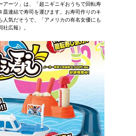
ーアーツ」は、「超ニギニギおうちで回転寿
４皿連結で寿司を運びます。お寿司作りのキ
も人気だそうで、「アメリカの有名女優にも
同社広報）。