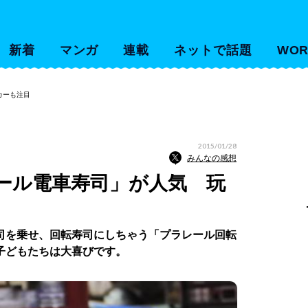
新着
マンガ
連載
ネットで話題
WOR
カーも注目
2015/01/28
みんなの感想
ール電車寿司」が人気 玩
司を乗せ、回転寿司にしちゃう「プラレール回転
子どもたちは大喜びです。