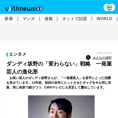
新着
マンガ
連載
ネットで話題
WORLD
2015/01/05
エンタメ
みんなの感想
ダンディ坂野の「変わらない」戦略 一発屋
芸人の進化形
お笑い芸人のダンディ坂野さんが、「一発屋芸人」を逆手にとった活躍
を見せています。12年前、前回の未年にヒットさせたギャグを今も同じ衣
装、同じ体形で続けつつ、CMやテレビにも安定して露出しています。