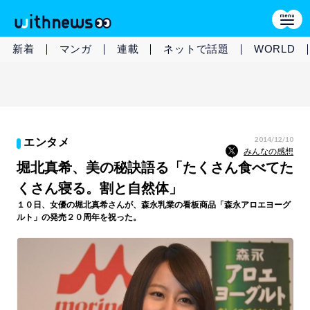
新着
マンガ
連載
ネットで話題
WORLD
2014/12/10
エンタメ
みんなの感想
堀北真希、美の秘訣語る「たくさん食べてた
くさん寝る。割と自然体」
１０日、女優の堀北真希さんが、森永乳業の看板商品「森永アロエヨーグ
ルト」の発売２０周年を祝った。