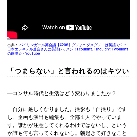
出典：
バイリンガール英会話【#208】ダメよ〜ダメダメ！は英語で？？
日本エレキテル連合さんに英語レッスン！I couldn't, I shouldn't, I wouldn't
の解説☆ - YouTube
「つまらない」と言われるのはキツい
―コンサル時代と生活はどう変わりましたか？
自分に厳しくなりました。撮影も「自撮り」です
し、企画も演出も編集も、全部１人でやっていま
す。誰かが注意してくれるわけではないし、という
か誰も何も言ってくれないし。朝起きて好きなこと