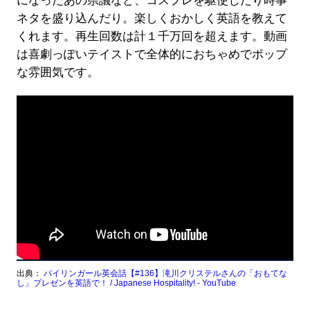
になったあの県議など、コスプレを駆使したり時事
ネタを盛り込んだり。楽しくおかしく英語を教えて
くれます。再生回数は計１千万回を超えます。動画
は喜劇っぽいテイストで全体的におちゃめでポップ
な雰囲気です。
出典：
バイリンガール英会話【#136】滝川クリステルさんの「おもてな
し」プレゼンを英語で！ / Japanese Hospitality! - YouTube