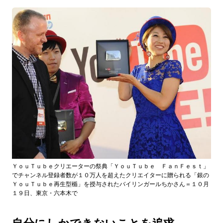
ＹｏｕＴｕｂｅクリエーターの祭典「ＹｏｕＴｕｂｅ ＦａｎＦｅｓｔ」
でチャンネル登録者数が１０万人を超えたクリエイターに贈られる「銀の
ＹｏｕＴｕｂｅ再生型楯」を授与されたバイリンガールちかさん＝１０月
１９日、東京・六本木で