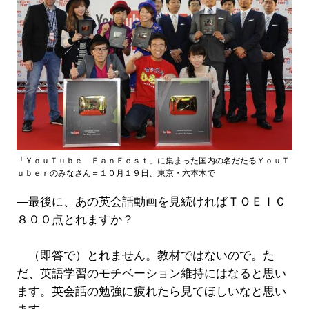
「ＹｏｕＴｕｂｅ ＦａｎＦｅｓｔ」に集まった国内の名だたるＹｏｕＴ
ｕｂｅｒのみなさん＝１０月１９日、東京・六本木で
―最後に、あの英会話動画を見続ければＴＯＥＩＣ
８００点とれますか？
（即答で）とれません。教材ではないので。た
だ、英語学習のモチベーション維持にはなると思い
ます。英会話の勉強に疲れたら見てほしいなと思い