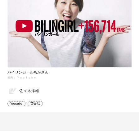
バイリンガールちかさん
出典： ＹｏｕＴｕｂｅ
佐々木洋輔
Youtube
英会話