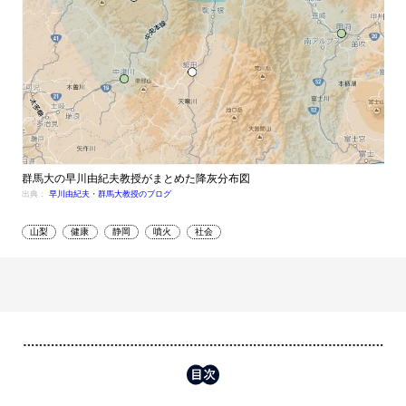
群馬大の早川由紀夫教授がまとめた降灰分布図
出典：
早川由紀夫・群馬大教授のブログ
山梨
健康
静岡
噴火
社会