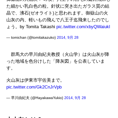
た細かい乳白色の粒。針状に突き出たガラス質の結
晶で、沸石(ゼオライト)と思われます。御嶽山の火
山灰の内、軽いもの飛んで八王子迄飛来したのでし
ょう。by Tomita Takashi
pic.twitter.com/xbyQWaiukl
— tomichan (@tomitakazuko)
2014, 9月 28
群馬大の早川由紀夫教授（火山学）は火山灰が降
った地域を色分けした「降灰図」を公表していま
す。
火山灰は伊東市宇佐美まで。
pic.twitter.com/Gk2CnJrVpb
— 早川由紀夫 (@HayakawaYukio)
2014, 9月 28