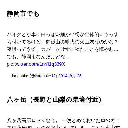
静岡市でも
バイクとか車に白っぽい細かい粉が全体的にうっす
ら付いてるけど、御嶽山の噴火の火山灰なのかな？
夜帰ってきて、カバーかけずに寝たことを悔やむ…
でも、静岡市なんだけどな…
pic.twitter.com/1nYl1q339X
— katasuke (@katasuke12)
2014, 9月 28
八ヶ岳（長野と山梨の県境付近）
八ヶ岳高原ロッジなう。 一晩とめておいた車のガラ
スに花粉ぽいものが沢山ついている。 これは火山灰