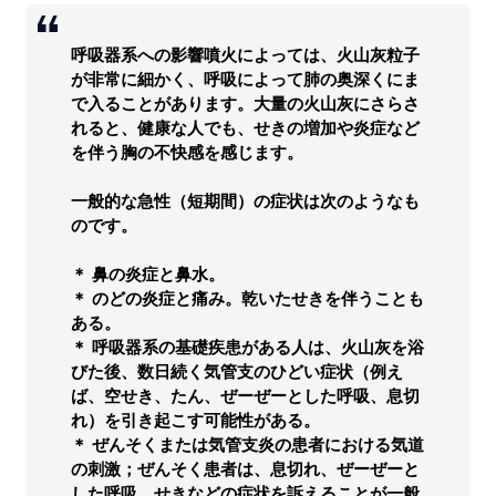
呼吸器系への影響噴火によっては、火山灰粒子
が非常に細かく、呼吸によって肺の奥深くにま
で入ることがあります。大量の火山灰にさらさ
れると、健康な人でも、せきの増加や炎症など
を伴う胸の不快感を感じます。
一般的な急性（短期間）の症状は次のようなも
のです。
＊ 鼻の炎症と鼻水。
＊ のどの炎症と痛み。乾いたせきを伴うことも
ある。
＊ 呼吸器系の基礎疾患がある人は、火山灰を浴
びた後、数日続く気管支のひどい症状（例え
ば、空せき、たん、ぜーぜーとした呼吸、息切
れ）を引き起こす可能性がある。
＊ ぜんそくまたは気管支炎の患者における気道
の刺激；ぜんそく患者は、息切れ、ぜーぜーと
した呼吸、せきなどの症状を訴えることが一般