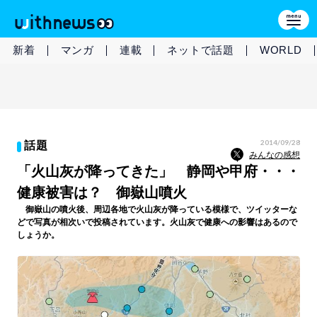
新着
マンガ
連載
ネットで話題
WORLD
2014/09/28
話題
みんなの感想
「火山灰が降ってきた」 静岡や甲府・・・
健康被害は？ 御嶽山噴火
御嶽山の噴火後、周辺各地で火山灰が降っている模様で、ツイッターな
どで写真が相次いで投稿されています。火山灰で健康への影響はあるので
しょうか。