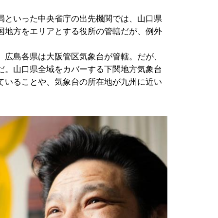
局といった中央省庁の出先機関では、山口県
国地方をエリアとする役所の管轄だが、例外
、広島各県は大阪管区気象台が管轄。だが、
だ。山口県全域をカバーする下関地方気象台
ていることや、気象台の所在地が九州に近い