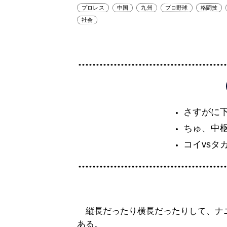
プロレス
中国
九州
プロ野球
格闘技
社会
さすがに
ちゅ、中
コイvsタ
縦長だったり横長だったりして、ナ
ある。