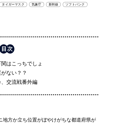
タイガーマスク
気象庁
新幹線
ソフトバンク
下関はこっちでしょ
枢がない？？
カ、交流戦番外編
ニ地方か立ち位置がぼやけがちな都道府県が