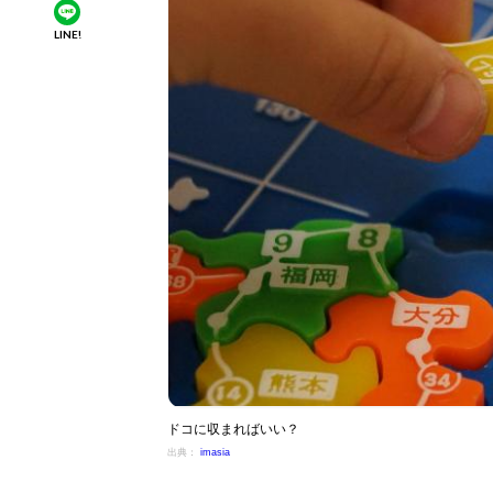
LINE!
ドコに収まればいい？
出典：
imasia