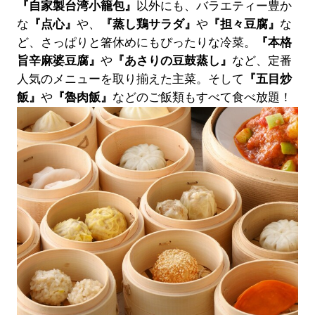
『自家製台湾小籠包』
以外にも、バラエティー豊か
な
『点心』
や、
『蒸し鶏サラダ』
や
『担々豆腐』
な
ど、さっぱりと箸休めにもぴったりな冷菜。
『本格
旨辛麻婆豆腐』
や
『あさりの豆鼓蒸し』
など、定番
人気のメニューを取り揃えた主菜。そして
『五目炒
飯』
や
『魯肉飯』
などのご飯類もすべて食べ放題！