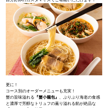
更に！
コース別のオーダーメニューも充実！
蟹の旨味溢れる
『蟹小籠包』
、ぷりぷり海老の食感
と濃厚で芳醇なトリュフの薫り溢れる餡が絶品な