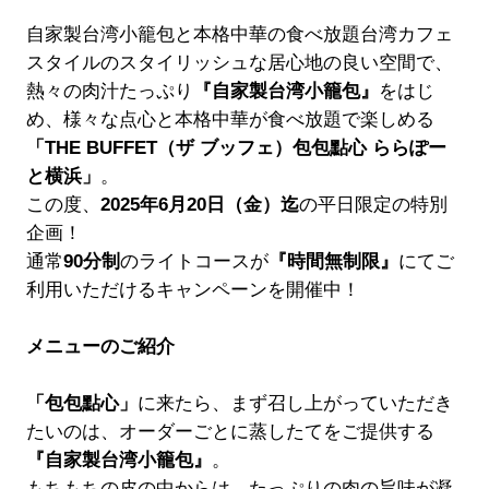
自家製台湾小籠包と本格中華の食べ放題台湾カフェ
スタイルのスタイリッシュな居心地の良い空間で、
熱々の肉汁たっぷり
『自家製台湾小籠包』
をはじ
め、様々な点心と本格中華が食べ放題で楽しめる
「THE BUFFET（ザ ブッフェ）包包點心 ららぽー
と横浜」
。
この度、
2025年6月20日（金）迄
の平日限定の特別
企画！
通常
90分制
のライトコースが
『時間無制限』
にてご
利用いただけるキャンペーンを開催中！
メニューのご紹介
「包包點心」
に来たら、まず召し上がっていただき
たいのは、オーダーごとに蒸したてをご提供する
『自家製台湾小籠包』
。
もちもちの皮の中からは、たっぷりの肉の旨味が凝