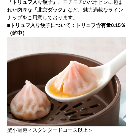
『トリュフ入り餃子』
、モチモチのパオピンに包ま
れた肉厚な
『北京ダック』
など、魅力満載なライン
ナップをご用意しております。
■トリュフ入り餃子について：トリュフ含有量0.15％
（餡中）
蟹小籠包＜スタンダードコース以上＞