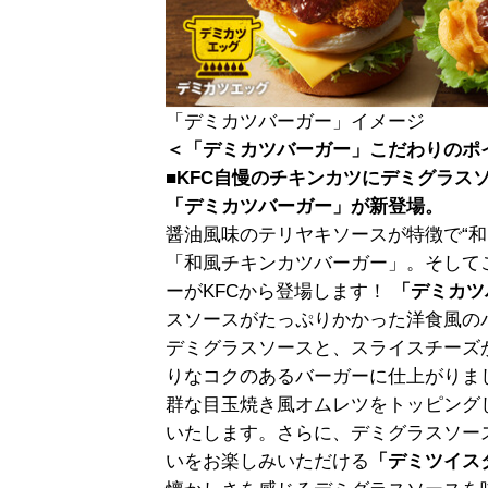
「デミカツバーガー」イメージ
＜「デミカツバーガー」こだわりのポ
■KFC自慢のチキンカツにデミグラス
「デミカツバーガー」が新登場。
醤油風味のテリヤキソースが特徴で“和
「和風チキンカツバーガー」。そしてこ
ーがKFCから登場します！
「デミカツ
スソースがたっぷりかかった洋食風の
デミグラスソースと、スライスチーズ
りなコクのあるバーガーに仕上がりま
群な目玉焼き風オムレツをトッピング
いたします。さらに、デミグラスソー
いをお楽しみいただける
「デミツイス