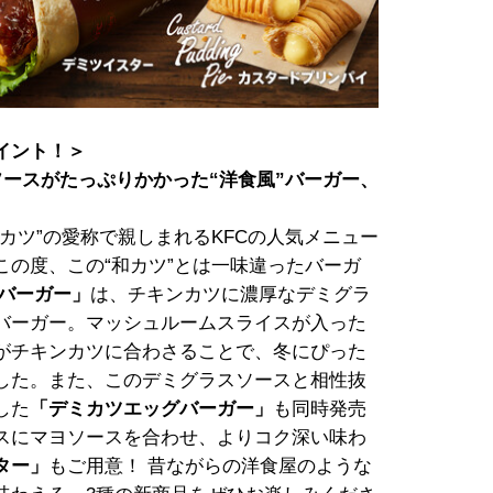
イント！＞
ソースがたっぷりかかった“洋食風”バーガー、
カツ”の愛称で親しまれるKFCの人気メニュー
の度、この“和カツ”とは一味違ったバーガ
バーガー」
は、チキンカツに濃厚なデミグラ
バーガー。マッシュルームスライスが入った
がチキンカツに合わさることで、冬にぴった
した。また、このデミグラスソースと相性抜
した
「デミカツエッグバーガー」
も同時発売
スにマヨソースを合わせ、よりコク深い味わ
ター」
もご用意！ 昔ながらの洋食屋のような