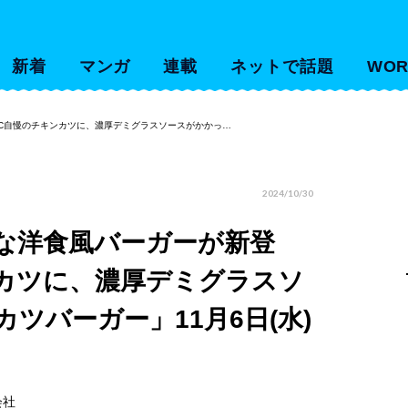
新着
マンガ
連載
ネットで話題
WOR
C自慢のチキンカツに、濃厚デミグラスソースがかかっ…
2024/10/30
な洋食風バーガーが新登
ンカツに、濃厚デミグラスソ
ツバーガー」11月6日(水)
会社