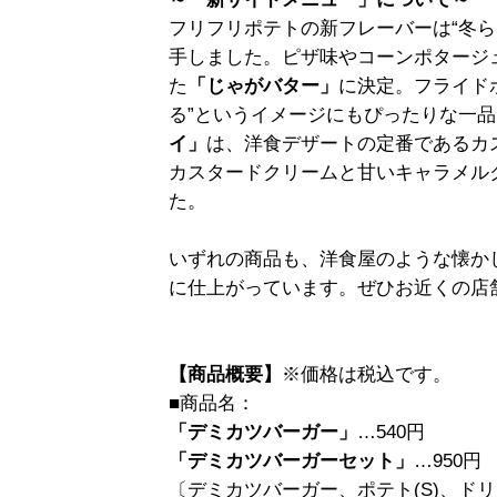
フリフリポテトの新フレーバーは“冬ら
手しました。ピザ味やコーンポタージ
た
「じゃがバター」
に決定。フライド
る”というイメージにもぴったりな一
イ」
は、洋食デザートの定番であるカ
カスタードクリームと甘いキャラメル
た。
いずれの商品も、洋食屋のような懐か
に仕上がっています。ぜひお近くの店
【商品概要】
※価格は税込です。
■商品名：
「デミカツバーガー」
…540円
「デミカツバーガーセット」
…950円
〔デミカツバーガー、ポテト(S)、ドリ