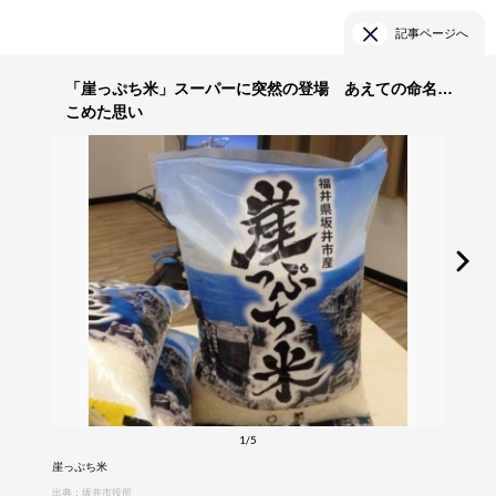
記事ページへ
「崖っぷち米」スーパーに突然の登場 あえての命名…
こめた思い
1/5
崖っぷち米
出典：坂井市役所