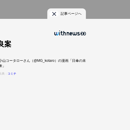
記事ページへ
良案
小山コータローさん（@MG_kotaro）の漫画「日傘の未
来」
出典：
コミチ