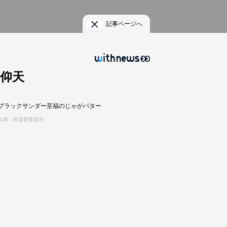
記事ページへ
仰天
ブラックサンダー至福のじゃがバター
出典：有楽製菓提供