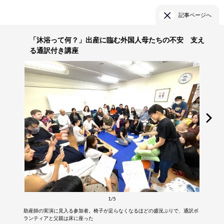
記事ページへ
「沐浴って何？」出産に臨む外国人母たちの不安 支え
る通訳付き講座
1/5
助産師の実演に見入る参加者。椅子が足らなくなるほどの盛況ぶりで、通訳ボ
ランティアと父親は床に座った