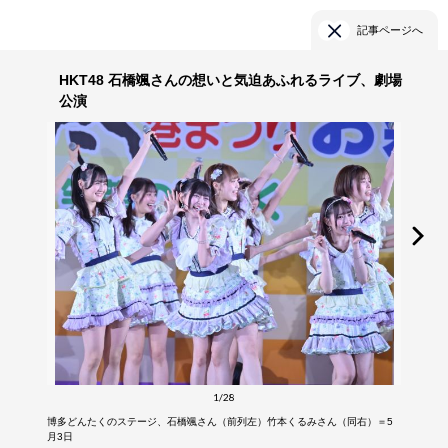
記事ページへ
HKT48 石橋颯さんの想いと気迫あふれるライブ、劇場
公演
1/28
博多どんたくのステージ、石橋颯さん（前列左）竹本くるみさん（同右）＝5
月3日