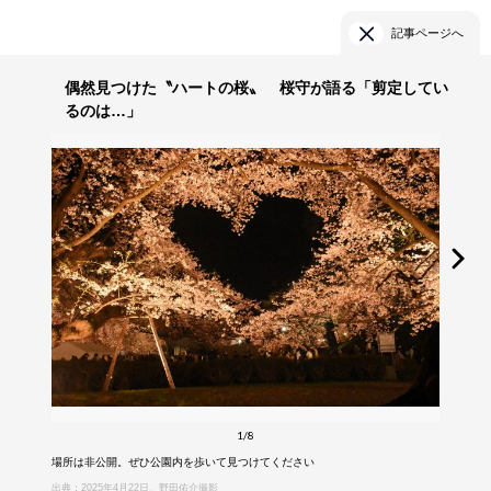
記事ページへ
偶然見つけた〝ハートの桜〟 桜守が語る「剪定してい
るのは…」
1/8
場所は非公開。ぜひ公園内を歩いて見つけてください
出典：2025年4月22日、野田佑介撮影