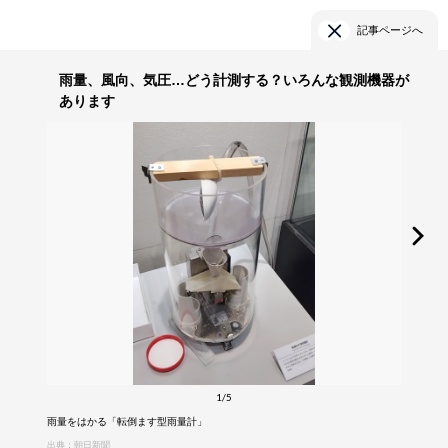
記事ページへ
雨量、風向、気圧…どう計測する？いろんな観測機器が
あります
1/5
雨量をはかる「転倒ます型雨量計」
出典：朝日新聞