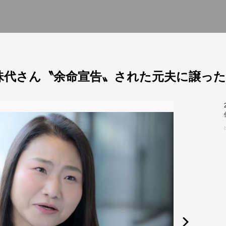
珠代さん〝余命宣告〟された元夫に譲った