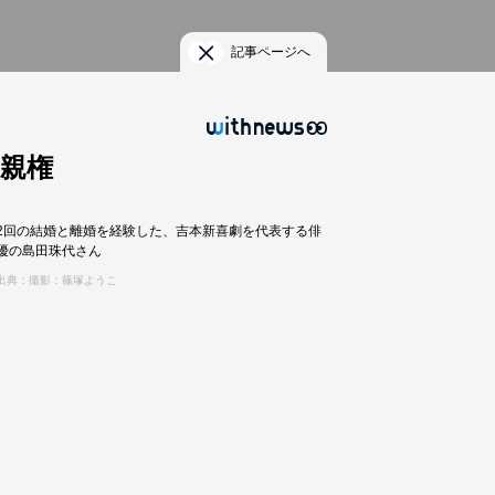
記事ページへ
親権
2回の結婚と離婚を経験した、吉本新喜劇を代表する俳
優の島田珠代さん
出典：撮影：篠塚ようこ