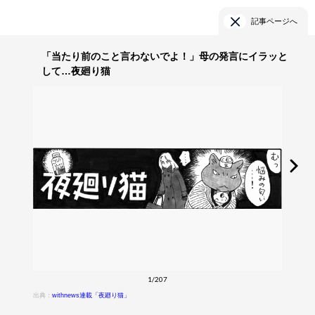
記事ページへ
「当たり前のこと言わないでよ！」母の発言にイラッと
して…夜廻り猫
1/207
出典：
withnews連載「夜廻り猫」