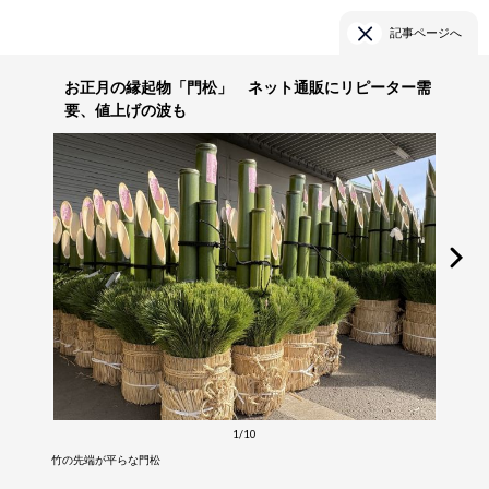
記事ページへ
お正月の縁起物「門松」 ネット通販にリピーター需
要、値上げの波も
1/10
竹の先端が平らな門松