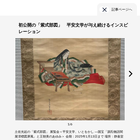
記事ページへ
初公開の「紫式部図」 平安文学が与え続けるインスピ
レーション
1/6
土佐光起の「紫式部図」 展覧会＜平安文学、いとをかし ―国宝「源氏物語関
屋澪標図屏風」と王朝美のあゆみ＞ 会期：2025年1月13日まで 場所：静嘉堂