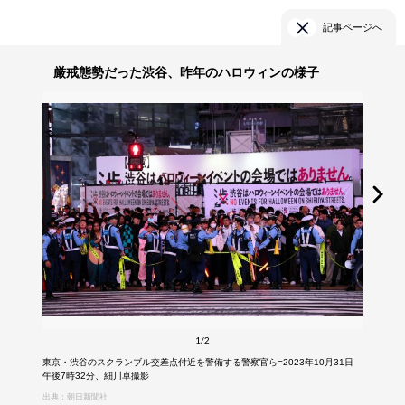
記事ページへ
厳戒態勢だった渋谷、昨年のハロウィンの様子
1/2
東京・渋谷のスクランブル交差点付近を警備する警察官ら=2023年10月31日
午後7時32分、細川卓撮影
出典：朝日新聞社