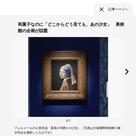
記事ページへ
和菓子なのに「どこからどう見ても、あの少女」 美術
館の企画が話題
1/7
フェルメールの人気作品「真珠の耳飾りの少女」（写真は大塚国際美術館の展
示作品を撮影したものです）