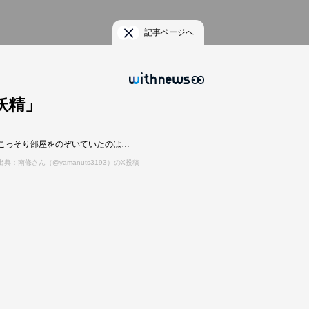
記事ページへ
妖精」
こっそり部屋をのぞいていたのは…
出典：南條さん（@yamanuts3193）のX投稿