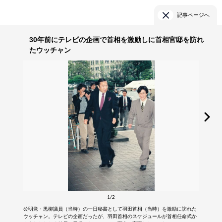
記事ページへ
30年前にテレビの企画で首相を激励しに首相官邸を訪れ
たウッチャン
1/2
公明党・黒柳議員（当時）の一日秘書として羽田首相（当時）を激励に訪れた
ウッチャン。テレビの企画だったが、羽田首相のスケジュールが首相任命式か