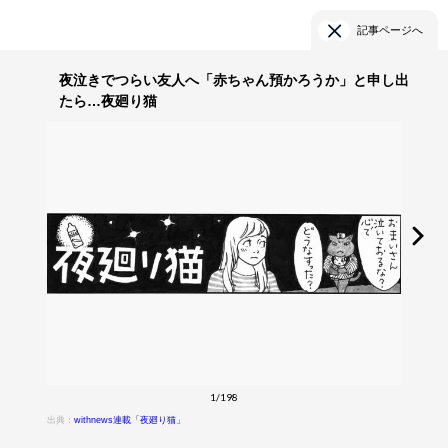
記事ページへ
夜泣きでつらい友人へ「赤ちゃん預かろうか」と申し出
たら…夜廻り猫
1/198
出典：
withnews連載「夜廻り猫」