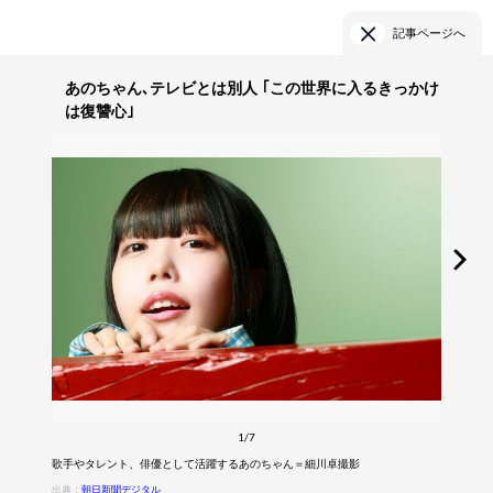
記事ページへ
あのちゃん､テレビとは別人 ｢この世界に入るきっかけ
は復讐心｣
1/7
歌手やタレント、俳優として活躍するあのちゃん＝細川卓撮影
出典：
朝日新聞デジタル