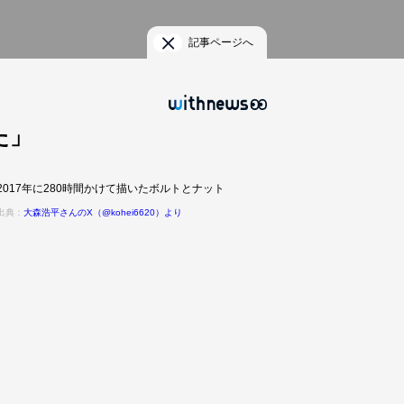
記事ページへ
た」
2017年に280時間かけて描いたボルトとナット
出典：
大森浩平さんのX（@kohei6620）より