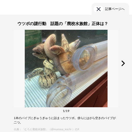
記事ページへ
ウツボの謎行動 話題の「廃校水族館」正体は？
1/19
1本のパイプにぎゅうぎゅうに詰まったウツボ。傍らにはがら空きのパイプが
二つ。
出典：「むろと廃校水族館」（@murosui_kochi ）のX