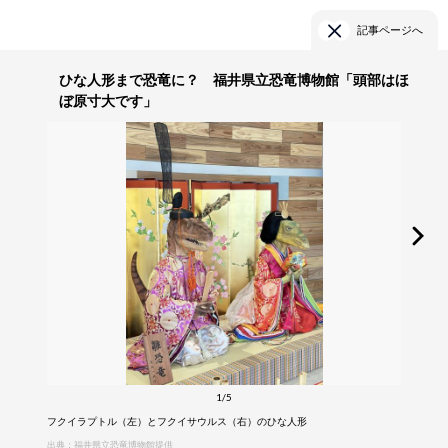
記事ページへ
ひな人形まで恐竜に？ 福井県立恐竜博物館「頭部はほ
ぼ原寸大です」
1/5
フクイラプトル（左）とフクイサウルス（右）のひな人形
出典：福井県立恐竜博物館提供