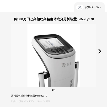
記事ページへ
約300万円と高額な高精度体成分分析装置InBody970
1/4
高精度体成分分析装置InBody970
出典：（株）インボディ・ジャパン提供