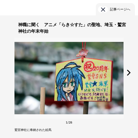
記事ページへ
神職に聞く アニメ「らき☆すた」の聖地、埼玉・鷲宮
神社の年末年始
1/28
鷲宮神社に奉納された絵馬