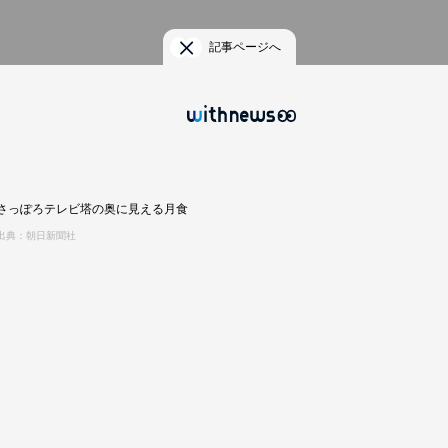
記事ページへ
さっぽろテレビ塔の奥に見える月食
出典：朝日新聞社