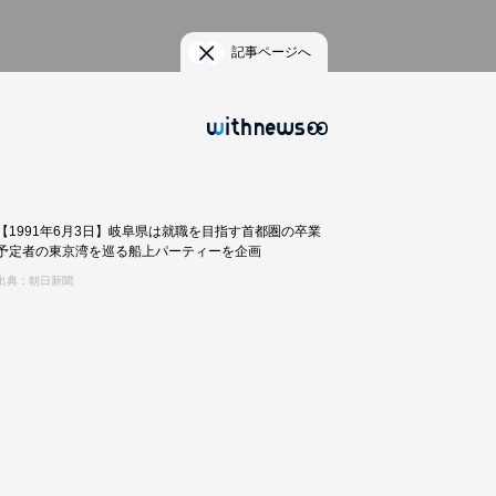
記事ページへ
【1991年6月3日】岐阜県は就職を目指す首都圏の卒業
予定者の東京湾を巡る船上パーティーを企画
出典：朝日新聞